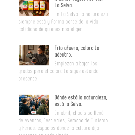
La Selva.
En La Selva, la naturaleza
siempre está y forma parte de la vida
cotidiana de quienes nos eligen
Frío afuera, calorcito
adentro.
Empiezan a bajar los
grados pero el calorcito sigue estando
presente
Dónde está la naturaleza,
está la Selva.
En abril, el país se llenó
de eventos, festivales, Semana de Turismo
y ferias: espacios donde la cultura dijo