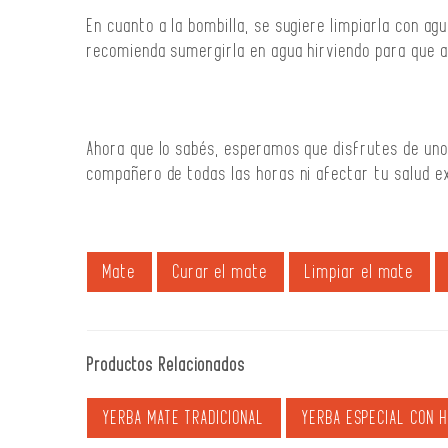
En cuanto a la bombilla, se sugiere limpiarla con a
recomienda sumergirla en agua hirviendo para que af
Ahora que lo sabés, esperamos que disfrutes de uno
compañero de todas las horas ni afectar tu salud e
Mate
Curar el mate
Limpiar el mate
Productos Relacionados
YERBA MATE TRADICIONAL
YERBA ESPECIAL CON H