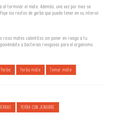
gua al terminar el mate. Además, una vez por mes se
loje los restos de yerba que pueda tener en su interior.
s ricos mates calentitos sin poner en riesgo a tu
xponiéndote a bacterias riesgosas para el organismo.
Yerba
Yerba mate
Tomar mate
IERBAS
YERBA CON JENGIBRE