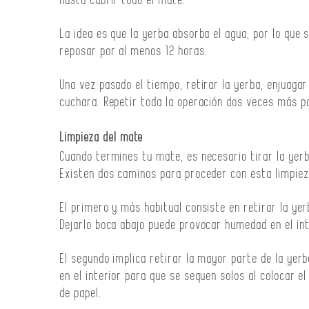
hasta cubrir todo el mate.
La idea es que la yerba absorba el agua, por lo que
reposar por al menos 12 horas.
Una vez pasado el tiempo, retirar la yerba, enjuaga
cuchara. Repetir toda la operación dos veces más p
Limpieza del mate
Cuando termines tu mate, es necesario tirar la yerba
Existen dos caminos para proceder con esta limpiez
El primero y más habitual consiste en retirar la yer
Dejarlo boca abajo puede provocar humedad en el int
El segundo implica retirar la mayor parte de la yer
en el interior para que se sequen solos al colocar el
de papel.