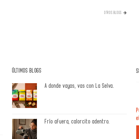
OTROS BLOGS
ÚLTIMOS BLOGS
S
A donde vayas, vas con La Selva.
P
e
Frío afuera, calorcito adentro.