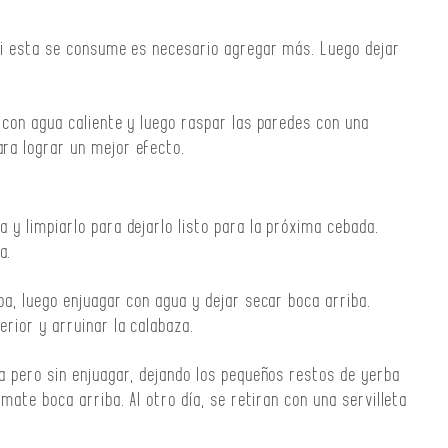
 si esta se consume es necesario agregar más. Luego dejar
r con agua caliente y luego raspar las paredes con una
ara lograr un mejor efecto.
 y limpiarlo para dejarlo listo para la próxima cebada.
a.
ba, luego enjuagar con agua y dejar secar boca arriba.
erior y arruinar la calabaza.
ba pero sin enjuagar, dejando los pequeños restos de yerba
 mate boca arriba. Al otro día, se retiran con una servilleta