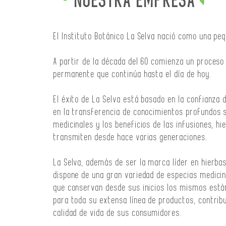
NUESTRA EMPRESA
El Instituto Botánico La Selva nació como una peq
A partir de la década del 60 comienza un proceso
permanente que continúa hasta el día de hoy.
El éxito de La Selva está basado en la confianza
en la transferencia de conocimientos profundos 
medicinales y los beneficios de las infusiones, h
transmiten desde hace varias generaciones.
La Selva, además de ser la marca líder en hierb
dispone de una gran variedad de especias medicin
que conservan desde sus inicios los mismos está
para toda su extensa línea de productos, contrib
calidad de vida de sus consumidores.