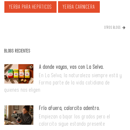
YERBA PARA HEPÁTICOS
YERBA CARNICERA
OTROS BLOGS
BLOGS RECIENTES
A donde vayas, vas con La Selva.
En La Selva, la naturaleza siempre está y
forma parte de la vida cotidiana de
quienes nos eligen
Frío afuera, calorcito adentro.
Empiezan a bajar los grados pero el
calorcito sigue estando presente