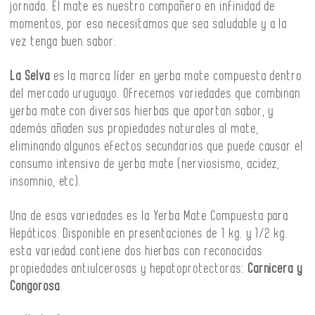
jornada. El mate es nuestro compañero en infinidad de
momentos, por eso necesitamos que sea saludable y a la
vez tenga buen sabor.
La Selva
es la marca líder en yerba mate compuesta dentro
del mercado uruguayo. Ofrecemos variedades que combinan
yerba mate con diversas hierbas que aportan sabor, y
además añaden sus propiedades naturales al mate,
eliminando algunos efectos secundarios que puede causar el
consumo intensivo de yerba mate (nerviosismo, acidez,
insomnio, etc).
Una de esas variedades es la Yerba Mate Compuesta para
Hepáticos. Disponible en presentaciones de 1 kg. y 1/2 kg.
esta variedad contiene dos hierbas con reconocidas
propiedades antiulcerosas y hepatoprotectoras:
Carnicera y
Congorosa
.