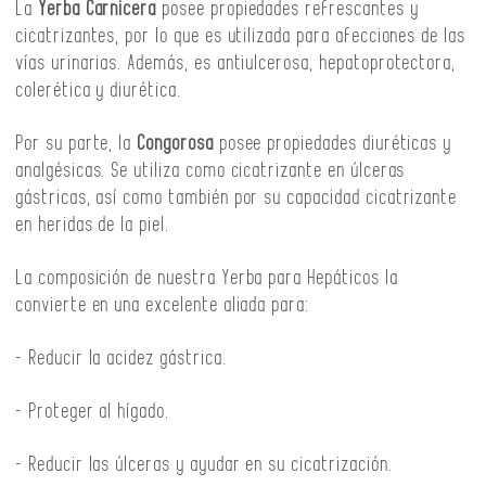
La
Yerba Carnicera
posee propiedades refrescantes y
cicatrizantes, por lo que es utilizada para afecciones de las
vías urinarias. Además, es antiulcerosa, hepatoprotectora,
colerética y diurética.
Por su parte, la
Congorosa
posee propiedades diuréticas y
analgésicas. Se utiliza como cicatrizante en úlceras
gástricas, así como también por su capacidad cicatrizante
en heridas de la piel.
La composición de nuestra Yerba para Hepáticos la
convierte en una excelente aliada para:
- Reducir la acidez gástrica.
- Proteger al hígado.
- Reducir las úlceras y ayudar en su cicatrización.