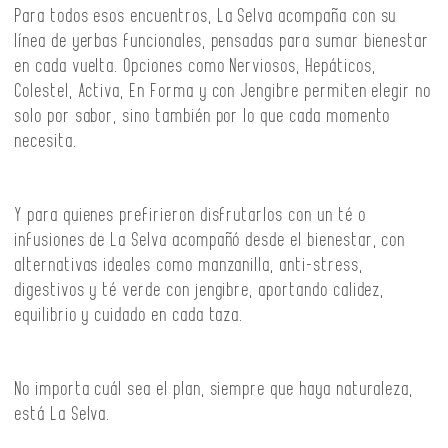
Para todos esos encuentros, La Selva acompaña con su
línea de yerbas funcionales, pensadas para sumar bienestar
en cada vuelta. Opciones como Nerviosos, Hepáticos,
Colestel, Activa, En Forma y con Jengibre permiten elegir no
solo por sabor, sino también por lo que cada momento
necesita.
Y para quienes prefirieron disfrutarlos con un té o
infusiones de La Selva acompañó desde el bienestar, con
alternativas ideales como manzanilla, anti-stress,
digestivos y té verde con jengibre, aportando calidez,
equilibrio y cuidado en cada taza.
No importa cuál sea el plan, siempre que haya naturaleza,
está La Selva.